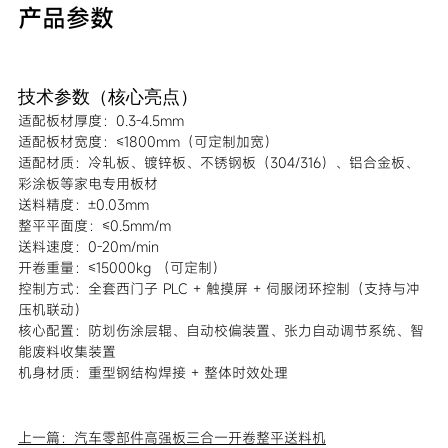
产品参数
技术参数（核心亮点）
适配板材厚度：0.3-4.5mm
适配板材宽度：≤1800mm（可定制加宽）
适配材质：冷轧板、镀锌板、不锈钢板（304/316）、铝合金板、
彩涂板等家电专用板材
送料精度：±0.03mm
整平平面度：≤0.5mm/m
送料速度：0-20m/min
开卷重量：≤15000kg （可定制）
控制方式：全套西门子 PLC + 触摸屏 + 伺服闭环控制（支持与冲
压机联动）
核心配置：防划伤涂层辊、自动校偏装置、张力自动调节系统、智
能废料收集装置
机身材质：重型钢结构焊接 + 整体时效处理
上一篇：
汽车零部件高强板三合一开卷整平送料机