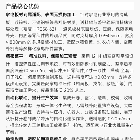
产品核心优势
家电板材专属适配，表面无损伤加工
：针对家电行业常用的冷轧
板、镀锌板、不锈钢板等易刮伤材质，送料辊与整平辊采用特殊涂
层处理（硬度 HRC58-62），避免板材表面划伤、压痕，保障家电
外壳、内胆等零部件的外观品质；同时支持厚度 0.3-4.5mm、宽度
≤1800mm 的多规格板材加工，适配冰箱侧板、洗衣机内桶、空调
外机壳等多样化家电部件需求。
精密整平 + 精准送料，保障加工精度
：采用 12-14 组精密整平辊设
计，搭配弹性压力调节系统，可有效消除板材轧制应力，整平后平
面度误差≤0.5mm/m，确保冲压后零部件尺寸一致性；搭载 全套西
门子PLC + 伺服闭环控制系统，送料精度可达 ±0.03mm，支持多
段步距设定，完美匹配家电冲压件（如面板、支架、散热片等）的
高精度加工需求，废品率降低 20% 以上。
自动化联动，提升生产效率
：集成开卷、整平、送料、校偏、收料
等全流程功能，形成一体化生产线，无需额外配置独立设备，大幅
简化生产流程；支持与冲压机、机器人、分拣设备联动控制，实现
从板材开卷到成品冲压的自动化连续作业，送料速度 0-20m/min
，相比传统人工辅助加工效率提升 40%，适配家电行业大批量生产
节奏。
稳定耐用，适配长期高强度作业
：机身采用重型钢结构焊接 + 整体