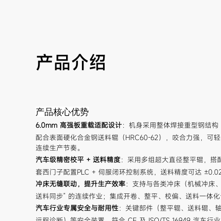
产品介绍
产品核心优势
6.0mm 高强板重载适配设计
：机身采用整体焊接重型钢结构 
配合表面硬化合金钢送料辊（HRC60-62），咬合力强，可轻松
连续生产节奏。
汽车级精密校平 + 送料精度
：采用多组超大直径整平辊，搭配
套西门子配置PLC + 伺服闭环控制系统，送料精度可达 ±
冲床无缝联动，提升生产效率
：支持与各类冲床（机械冲床、液
送料同步” 的连续作业；集成开卷、整平、校偏、送料一体化
汽车行业专属安全与耐用性
：关键部件（整平辊、送料辊、轴
远程诊断）等安全装置，符合 CE 及 ISO/TS 16949 