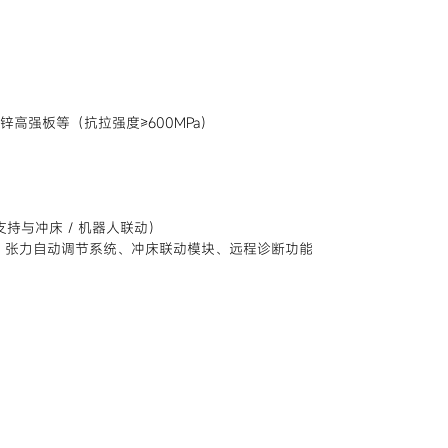
锌高强板等（抗拉强度≥600MPa）
支持与冲床 / 机器人联动）
）、张力自动调节系统、冲床联动模块、远程诊断功能