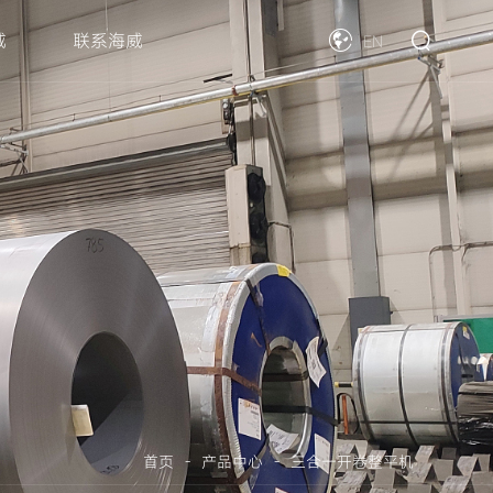
威
联系海威
EN
首页
-
产品中心
-
三合一开卷整平机