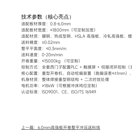
技术参数（核心亮点）
适配板材厚度：0.8-6.0mm
适配板材宽度：≤1800mm（可定制加宽）
适配材质：硼钢、热成型钢、HSLA 高强板、冷轧高强板、镀
送料精度：±0.02mm
整平平面度：≤0.3mm/m
送料速度：0-20m/min
开卷重量：≤15000kg （可定制）
控制方式：全套西门子配置PLC + 触摸屏 + 伺服闭环控制（
核心配置：重型开卷机、自动校偏装置（跑偏误差≤±1mm
机身材质：整体焊接重型钢结构 + 二次时效处理
电机功率：≥18kW（可根据冲床吨位定制）
认证标准：ISO9001、CE、ISO/TS 16949
上一篇：
6.0mm高强板开卷整平冲压送料线