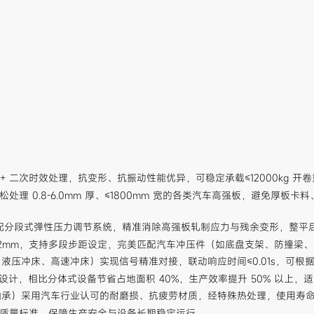
+ 二次时效处理，抗变形、抗振动性能优异，可稳定承载≤12000kg 开
处理 0.8-6.0mm 厚、≤1800mm 宽的各类汽车高强板，避免厚板卡料
分段式弹性压力调节系统，精准消除高强板轧制应力与残余变形，整平后平
0.02mm，支持多段步距设定，完美匹配汽车冲压件（如底盘支架、防撞梁
压冲床、高速冲床）实现信号精准对接，联动响应时间≤0.01s，可根据冲床节
设计，相比分体式设备节省占地面积 40%，生产效率提升 50% 以上，
承）采用汽车行业认可的耐磨损、抗疲劳材质，经特殊热处理，使用寿命
汽车行业质量标准，保障生产安全与设备长期稳定运行。