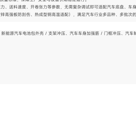
压力、送料速度、开卷张力等参数，无需复杂调试即可适配汽车底盘、车
镀锌高强板防刮伤、热成型钢高温适配），满足汽车行业多品种、多批次
压、新能源汽车电池包外壳 / 支架冲压、汽车车身加强筋 / 门框冲压、汽