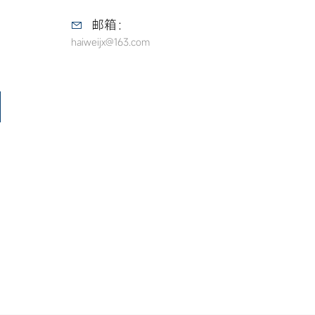
邮箱：
haiweijx@163.com